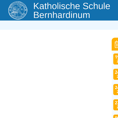
1
2
2
2