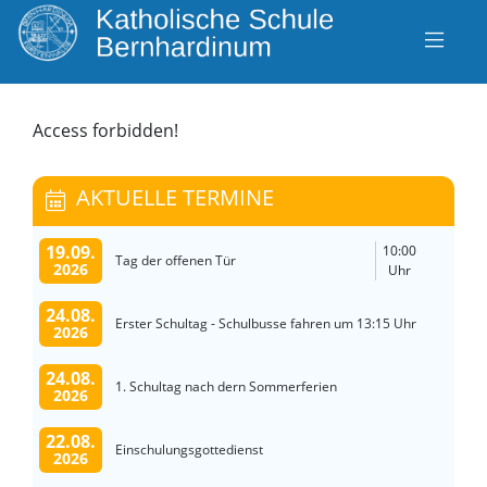
Access forbidden!
AKTUELLE TERMINE
19.09.
10:00
Tag der offenen Tür
2026
Uhr
24.08.
Erster Schultag - Schulbusse fahren um 13:15 Uhr
2026
24.08.
1. Schultag nach dern Sommerferien
2026
22.08.
Einschulungsgottedienst
2026