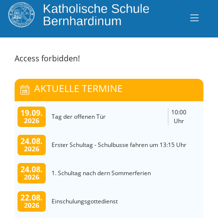
Access forbidden!
AKTUELLE TERMINE
19.09.
10:00
Tag der offenen Tür
2026
Uhr
24.08.
Erster Schultag - Schulbusse fahren um 13:15 Uhr
2026
24.08.
1. Schultag nach dern Sommerferien
2026
22.08.
Einschulungsgottedienst
2026