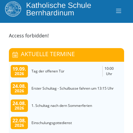
Access forbidden!
AKTUELLE TERMINE
19.09.
10:00
Tag der offenen Tür
2026
Uhr
24.08.
Erster Schultag - Schulbusse fahren um 13:15 Uhr
2026
24.08.
1. Schultag nach dern Sommerferien
2026
22.08.
Einschulungsgottedienst
2026