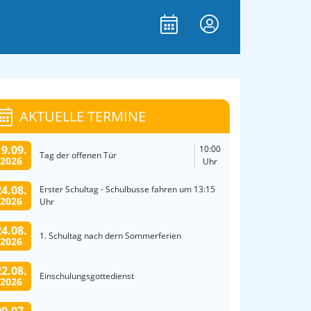
AKTUELLE TERMINE
19.09.
10:00
Tag der offenen Tür
2026
Uhr
24.08.
Erster Schultag - Schulbusse fahren um 13:15
2026
Uhr
24.08.
1. Schultag nach dern Sommerferien
2026
22.08.
Einschulungsgottedienst
2026