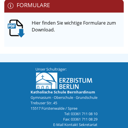
FORMULARE
Hier finden Sie wichtige Formulare zum
Download.
Unser Schulträger:
Katholische Schule Bernhardinum
Gymnasium · Oberschule · Grundschule
Trebuser Str. 45
15517 Fürstenwalde / Spree
Tel: 03361 711 08 10
Fax: 03361 711 08 29
E-Mail Kontakt Sekretariat