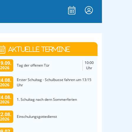
AKTUELLE TERMINE
19.09.
10:00
Tag der offenen Tür
2026
Uhr
24.08.
Erster Schultag - Schulbusse fahren um 13:15
2026
Uhr
24.08.
1. Schultag nach dern Sommerferien
2026
22.08.
Einschulungsgottedienst
2026
09.07.