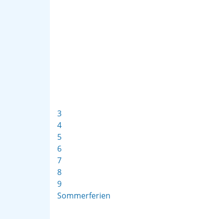
3
4
5
6
7
8
9
Sommerferien